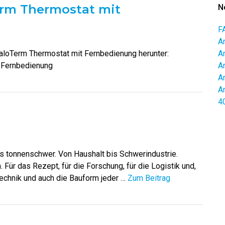
erm Thermostat mit
N
F
A
PaloTerm Thermostat mit Fernbedienung herunter:
A
 Fernbedienung
A
A
A
4
is tonnenschwer. Von Haushalt bis Schwerindustrie.
 Für das Rezept, für die Forschung, für die Logistik und,
Technik und auch die Bauform jeder …
Zum Beitrag