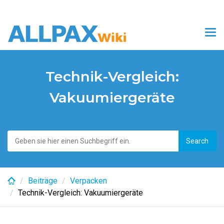
Skip
to
Tog
main
nav
content
Technik-Vergleich:
Vakuumiergeräte
Beiträge
Verpacken
Technik-Vergleich: Vakuumiergeräte