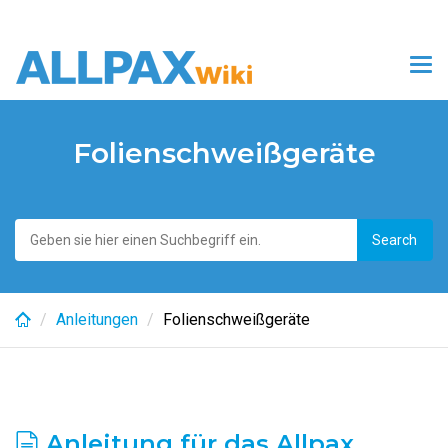
Skip
to
Tog
main
nav
content
Folienschweißgeräte
Anleitungen
Folienschweißgeräte
Anleitung für das Allpax