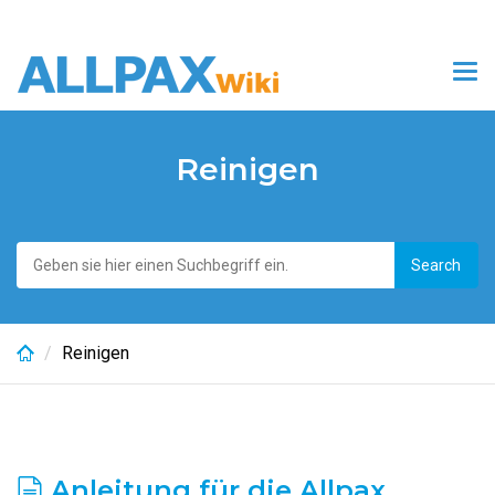
Skip
to
Tog
main
nav
content
Reinigen
Reinigen
Anleitung für die Allpax