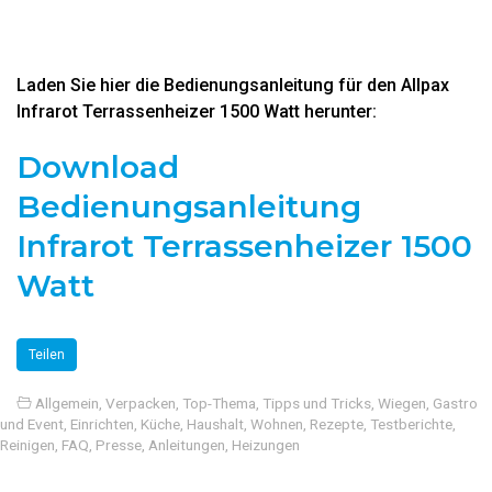
Laden Sie hier die Bedienungsanleitung für den Allpax
Infrarot Terrassenheizer 1500 Watt herunter:
Download
Bedienungsanleitung
Infrarot Terrassenheizer 1500
Watt
Teilen
Allgemein
,
Verpacken
,
Top-Thema
,
Tipps und Tricks
,
Wiegen
,
Gastro
und Event
,
Einrichten
,
Küche, Haushalt, Wohnen
,
Rezepte
,
Testberichte
,
Reinigen
,
FAQ
,
Presse
,
Anleitungen
,
Heizungen