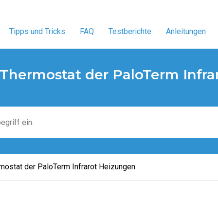
Tipps und Tricks
FAQ
Testberichte
Anleitungen
 Thermostat der PaloTerm Infr
rmostat der PaloTerm Infrarot Heizungen