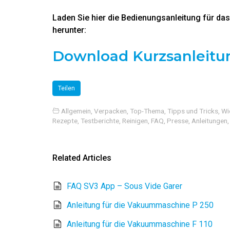
Laden Sie hier die Bedienungsanleitung für da
herunter:
Download Kurzsanleitu
Teilen
Allgemein
,
Verpacken
,
Top-Thema
,
Tipps und Tricks
,
Wi
Rezepte
,
Testberichte
,
Reinigen
,
FAQ
,
Presse
,
Anleitungen
Related Articles
FAQ SV3 App – Sous Vide Garer
Anleitung für die Vakuummaschine P 250
Anleitung für die Vakuummaschine F 110