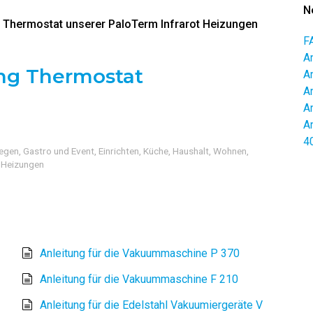
N
s Thermostat unserer PaloTerm Infrarot Heizungen
F
A
ng Thermostat
A
A
A
A
4
egen
,
Gastro und Event
,
Einrichten
,
Küche, Haushalt, Wohnen
,
,
Heizungen
Anleitung für die Vakuummaschine P 370
Anleitung für die Vakuummaschine F 210
Anleitung für die Edelstahl Vakuumiergeräte V