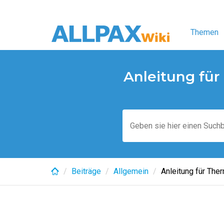
Skip
to
Themen
main
content
Anleitung für
Beiträge
Allgemein
Anleitung für The